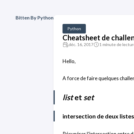
Bitten By Python
Python
Cheatsheet de challe
déc. 16, 2017
1 minute de lectur
Hello,
A force de faire quelques chall
list
et
set
intersection de deux listes
Récupérer l’intersection entre de