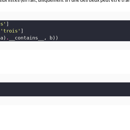
is'
 
'trois'
(a)
.