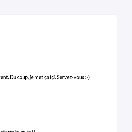
ent. Du coup, je met ça içi. Servez-vous :-)
ansformée en set):