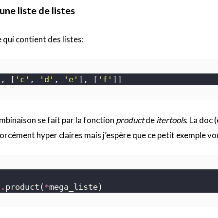
ne liste de listes
 qui contient des listes:
], [
'c'
, 
'd'
, 
'e'
], [
'f'
mbinaison se fait par la fonction
product
de
itertools
. La doc (
forcément hyper claires mais j’espère que ce petit exemple vo
s
.
product(
*