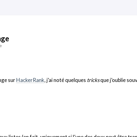
nge
e
enge sur
HackerRank
, j’ai noté quelques
tricks
que j’oublie souv
ux listes (en fait, uniquement si l’une des deux peut être tr