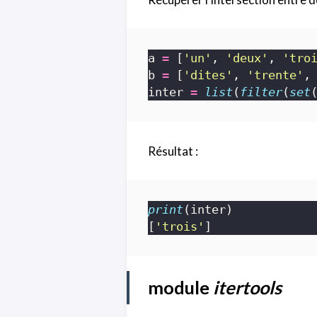
a 
=
 [
'un'
, 
'deux'
, 
'tro
b 
=
 [
'dites'
, 
'trente'
,
inter 
=
list
(
filter
(
set
Résultat :
print
[
'trois'
module
itertools