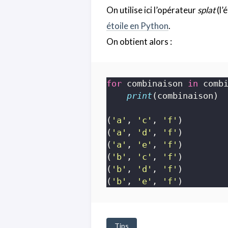
On utilise ici l’opérateur
splat
(l’
étoile en Python
.
On obtient alors :
for
 combinaison 
in
print
(
'a'
, 
'c'
, 
'f'
(
'a'
, 
'd'
, 
'f'
(
'a'
, 
'e'
, 
'f'
(
'b'
, 
'c'
, 
'f'
(
'b'
, 
'd'
, 
'f'
(
'b'
, 
'e'
, 
'f'
Tips