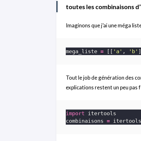
toutes les combinaisons d’u
Imaginons que j’ai une méga liste
mega_liste 
=
 [[
'a'
, 
'b'
Tout le job de génération des co
explications restent un peu pas 
import
combinaisons 
=
 itertool